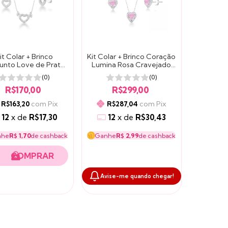
it Colar + Brinco
Kit Colar + Brinco Coração
unto Love de Prata
Lumina Rosa Cravejado
oração Vazado
de Prata
(0)
(0)
Cravejado
R$170,00
R$299,00
com
Pix
com
Pix
R$163,20
R$287,04
12
x
de
R$17,30
12
x
de
R$30,43
nhe
R$ 1,70
de cashback
Ganhe
R$ 2,99
de cashback
Avise-me quando chegar!