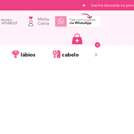
Ganhe desconto na primeir
Minha
 muito
vinda(o)!
Conta
0
lábios
cabelo
acessórios