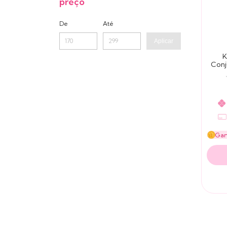
preço
De
Até
Aplicar
K
Conj
C
Ga