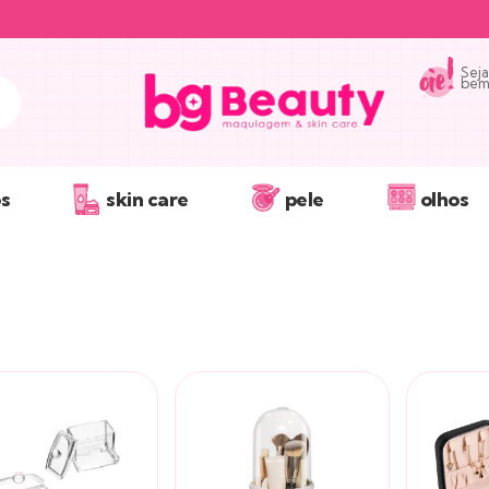
Seja
bem 
s
skin care
pele
olhos