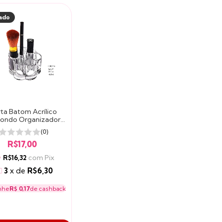
ado
ta Batom Acrílico
ondo Organizador
órios de Maquiagem
(0)
6 Batons
R$17,00
com
Pix
R$16,32
3
x
de
R$6,30
nhe
R$ 0,17
de cashback