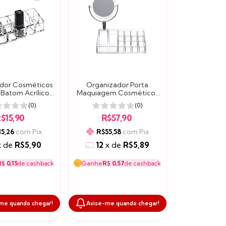
dor Cosméticos
Organizador Porta
 Batom Acrílico
Maquiagem Cosméticos
quiagem
Acrílico Espelho Mesa
(0)
(0)
$15,90
R$57,90
com
Pix
com
Pix
15,26
R$55,58
x
de
R$5,90
12
x
de
R$5,89
$ 0,15
de cashback
Ganhe
R$ 0,57
de cashback
me quando chegar!
Avise-me quando chegar!