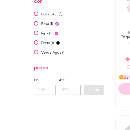
cor
Branco (1)
Rosa (1)
Pink (1)
Orga
Preto (1)
Verde Agua (1)
preço
Ga
De
Até
Aplicar