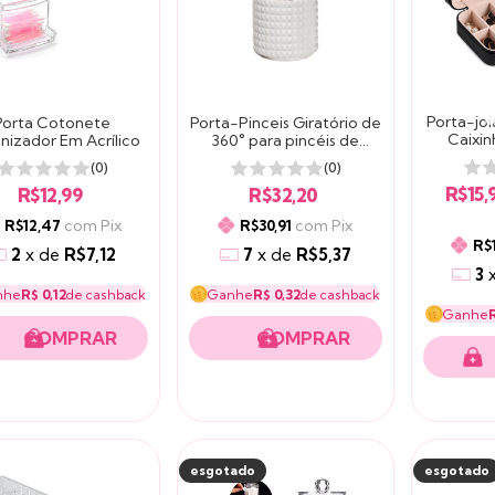
Porta-joia
Porta Cotonete
Porta-Pinceis Giratório de
Caixin
nizador Em Acrílico
360° para pincéis de
maquiagem
(0)
(0)
R$15,
R$12,99
R$32,20
com
Pix
com
Pix
R$12,47
R$30,91
R$
2
x
de
R$7,12
7
x
de
R$5,37
3
nhe
R$ 0,12
de cashback
Ganhe
R$ 0,32
de cashback
Ganhe
R
esgotado
esgotado