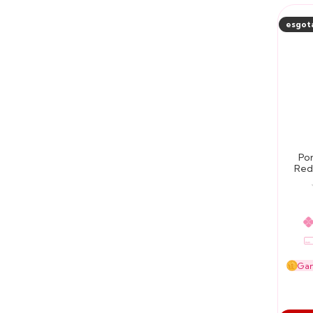
esgot
Por
Red
Acess
Ga