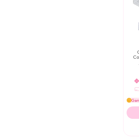
Co
Reta
Ga