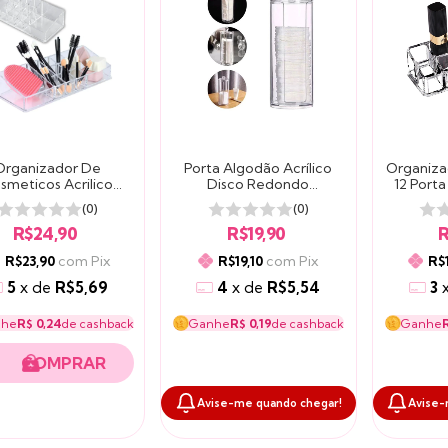
Organizador De
Porta Algodão Acrílico
Organiza
smeticos Acrilico
Disco Redondo
12 Porta
ngular 11 Cavidades
Organizador
Ma
(0)
(0)
R$24,90
R$19,90
R
com
Pix
com
Pix
R$23,90
R$19,10
R$
5
x
de
R$5,69
4
x
de
R$5,54
3
nhe
R$ 0,24
de cashback
Ganhe
R$ 0,19
de cashback
Ganhe
R
Avise-me quando chegar!
Avise-