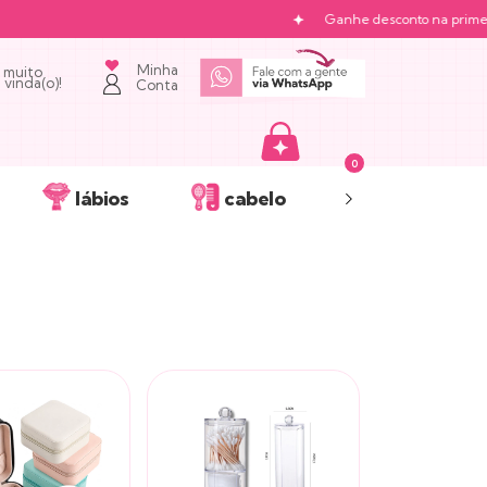
Ganhe desconto na primeira c
Minha
 muito
vinda(o)!
Conta
0
lábios
cabelo
acessórios