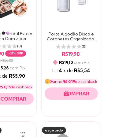
s Portátil Estojo
+2
Porta Algodão Disco e
ha Com Zíper
Cotonetes Organizador
Em Acrílico
(0)
(0)
90
R$19,90
-
21
% OFF
R$20,00
com
Pix
R$19,10
com
Pix
15,26
4
x
de
R$5,54
x
de
R$5,90
Ganhe
R$ 0,19
de cashback
$ 0,15
de cashback
COMPRAR
esgotado