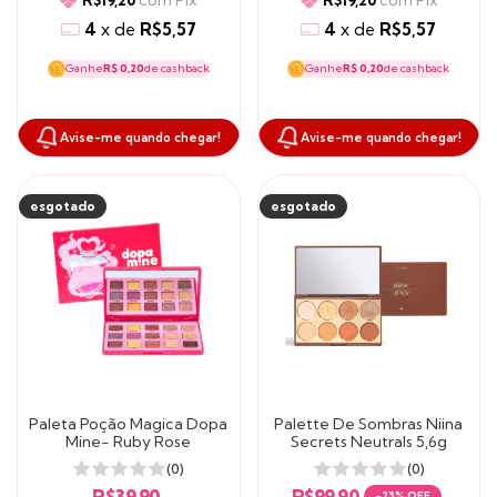
com
Pix
com
Pix
R$19,20
R$19,20
4
x
de
R$5,57
4
x
de
R$5,57
Ganhe
R$ 0,20
de cashback
Ganhe
R$ 0,20
de cashback
Avise-me quando chegar!
Avise-me quando chegar!
esgotado
esgotado
Paleta Poção Magica Dopa
Palette De Sombras Niina
Mine- Ruby Rose
Secrets Neutrals 5,6g
(0)
(0)
R$39,90
R$99,90
-
23
% OFF