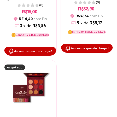
(0)
(0)
R$38,90
R$15,00
com
Pix
R$37,34
com
Pix
R$14,40
9
x
de
R$5,17
3
x
de
R$5,56
Ganhe
R$ 0,38
de cashback
Ganhe
R$ 0,15
de cashback
Avise-me quando chegar!
Avise-me quando chegar!
esgotado