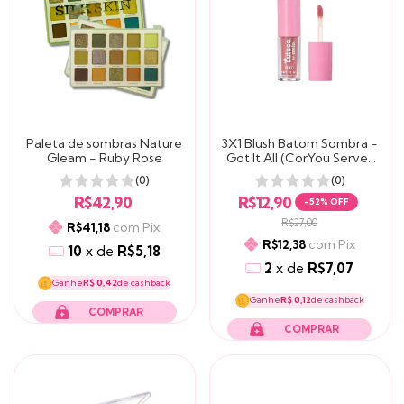
Paleta de sombras Nature
3X1 Blush Batom Sombra -
Gleam - Ruby Rose
Got It All (CorYou Serve)
Luluca By Melu
(0)
(0)
R$42,90
R$12,90
-
52
% OFF
R$27,00
com
Pix
R$41,18
com
Pix
R$12,38
10
x
de
R$5,18
2
x
de
R$7,07
Ganhe
R$ 0,42
de cashback
Ganhe
R$ 0,12
de cashback