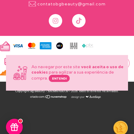
contatobgbeauty@gmail.com
onde está
meu pedido?
Ao navegar por este site
você aceita o uso de
cookies
para agilizar a sua experiência de
compra.
ENTENDI
Copyright Bg Beauty - 50939697000139 - 2026. Todos os direitos reservados.
3