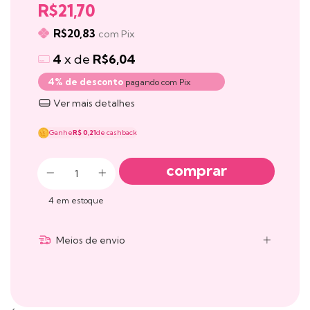
R$21,70
R$20,83
com
Pix
4
x de
R$6,04
4% de desconto
pagando com Pix
Ver mais detalhes
Ganhe
R$ 0,21
de cashback
4
em estoque
Meios de envio