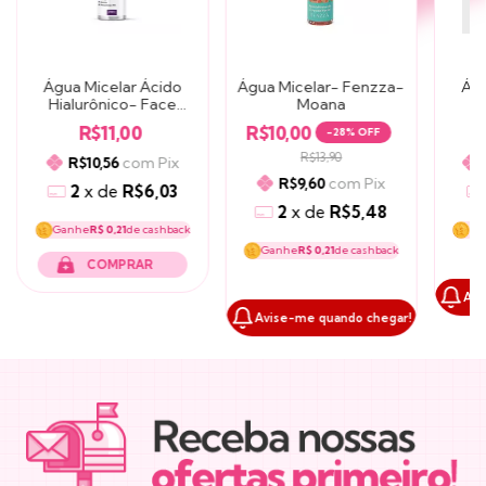
Água Micelar Ácido
Água Micelar- Fenzza-
Águ
Hialurônico- Face
Moana
sa
Beautiful
R$11,00
R$10,00
-
28
% OFF
R$13,90
com
Pix
R$10,56
com
Pix
R$9,60
2
x
de
R$6,03
2
x
de
R$5,48
Ganhe
R$ 0,21
de cashback
Ga
Ganhe
R$ 0,21
de cashback
Avi
Avise-me quando chegar!
NEWSLETTER