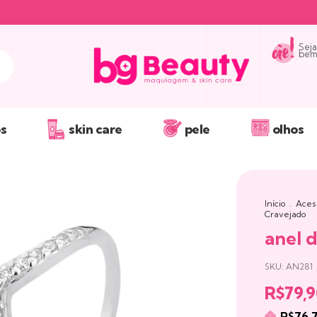
Seja
bem 
s
skin care
pele
olhos
Início
.
Aces
Cravejado
anel 
SKU:
AN281
R$79,
R$76,