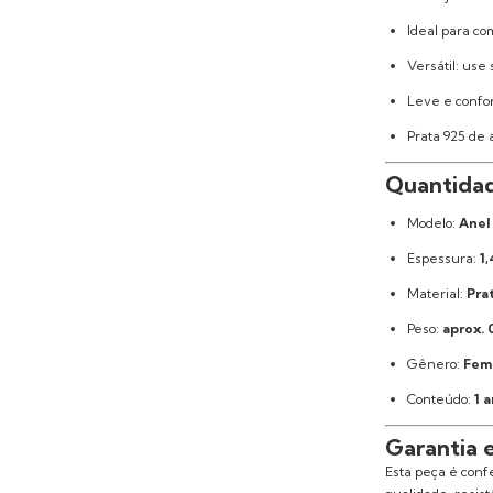
Ideal para co
Versátil: use
Leve e confo
Prata 925 de 
Quantidad
Modelo:
Anel
Espessura:
1
Material:
Prat
Peso:
aprox. 
Gênero:
Fem
Conteúdo:
1 a
Garantia 
Esta peça é con