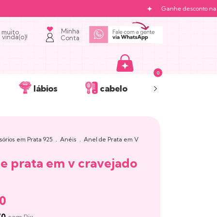
Ganhe desconto na primeira
Minha
 muito
vinda(o)!
Conta
0
lábios
cabelo
acessórios
sórios em Prata 925
.
Anéis
.
Anel de Prata em V
de prata em v cravejado
90
70