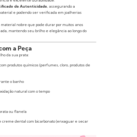
tência e excelente durabilidade.
ificado de Autenticidade
, assegurando a
aterial e podendo ser verificada em joalherias
 material nobre que pode durar por muitos anos
da, mantendo seu brilho e elegância ao longo do
com a Peça
lho da sua prata:
 com produtos químicos (perfumes, cloro, produtos de
rante o banho
oxidação natural com o tempo
prata ou flanela
e creme dental com bicarbonato (enxaguar e secar