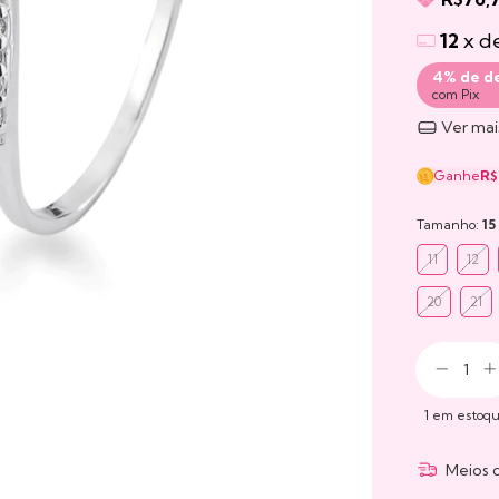
12
x d
4% de d
com Pix
Ver mai
Ganhe
R$
Tamanho:
15
11
12
20
21
1
em estoq
Meios 