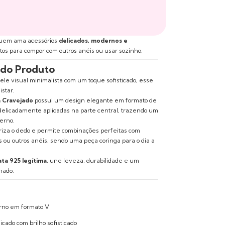
uem ama acessórios
delicados, modernos e
itos para compor com outros anéis ou usar sozinho.
 do Produto
le visual minimalista com um toque sofisticado, esse
istar.
 Cravejado
possui um design elegante em formato de
 delicadamente aplicadas na parte central, trazendo um
derno.
riza o dedo e permite combinações perfeitas com
ças ou outros anéis, sendo uma peça coringa para o dia a
ata 925 legítima
, une leveza, durabilidade e um
nado.
rno em formato V
icado com brilho sofisticado