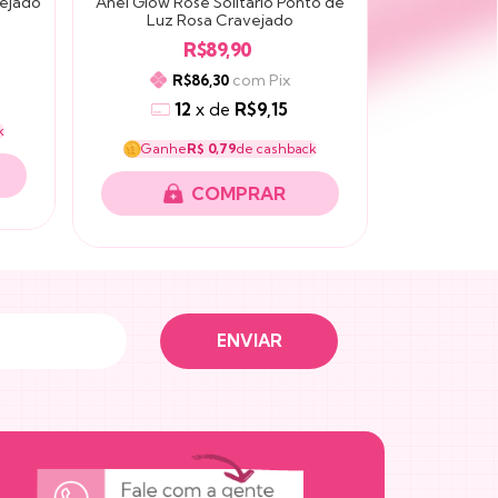
vejado
Anel Glow Rosé Solitário Ponto de
Anel de Prata
Luz Rosa Cravejado
Cri
R$89,90
com
Pix
R$86,30
R
12
x
de
R$9,15
1
k
Ganhe
R$ 0,79
de cashback
Ganh
COMPRAR