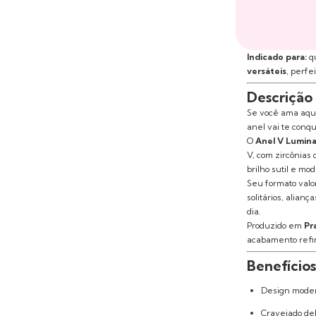
Indicado para:
q
versáteis
, perfe
Descrição
Se você ama aque
anel vai te conqu
O
Anel V Lumina
V, com zircônias
brilho sutil e mo
Seu formato valo
solitários, alian
dia.
Produzido em
Pr
acabamento refi
Benefícios
Design mode
Cravejado del