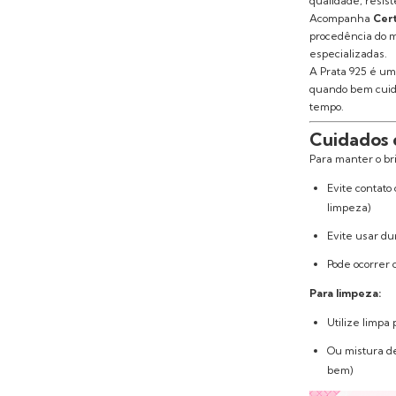
qualidade, resis
Acompanha
Cert
procedência do m
especializadas.
A Prata 925 é um
quando bem cuida
tempo.
Cuidados 
Para manter o bri
Evite contato
limpeza)
Evite usar du
Pode ocorrer 
Para limpeza:
Utilize limpa 
Ou mistura d
bem)