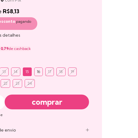
com
Pix
e
R$8,13
esconto
pagando
s detalhes
 0,79
de cashback
13
14
15
16
17
18
19
22
23
24
ue
de envio