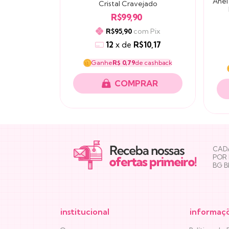
or Cravejada
Anel
Cristal Cravejado
R$99,90
com
Pix
R$95,90
om
Pix
12
x
de
R$10,17
5,08
Ganhe
R$ 0,79
de cashback
 cashback
COMPRAR
RAR
NEWSLETTER
CADA
POR
BG 
institucional
informaç