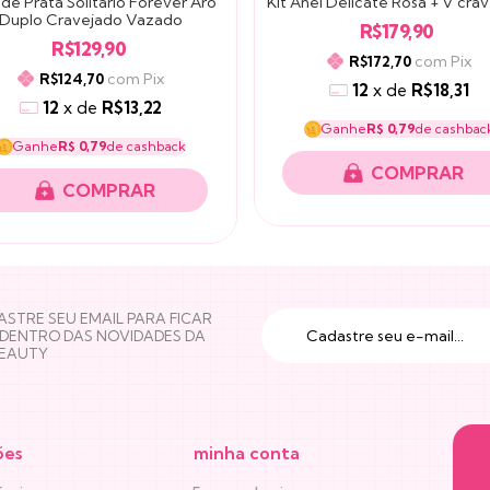
 de Prata Solitário Forever Aro
Kit Anel Delicate Rosa + V cra
Duplo Cravejado Vazado
R$179,90
R$129,90
com
Pix
R$172,70
com
Pix
R$124,70
12
x
de
R$18,31
12
x
de
R$13,22
Ganhe
R$ 0,79
de cashbac
Ganhe
R$ 0,79
de cashback
COMPRAR
COMPRAR
STRE SEU EMAIL PARA FICAR
 DENTRO DAS NOVIDADES DA
BEAUTY
ões
minha conta