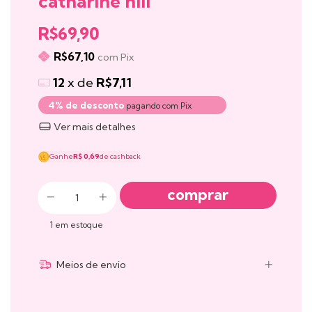
catharine hill
R$69,90
R$67,10
com
Pix
12
x de
R$7,11
4% de desconto
pagando com Pix
Ver mais detalhes
Ganhe
R$ 0,69
de cashback
1
em estoque
Meios de envio