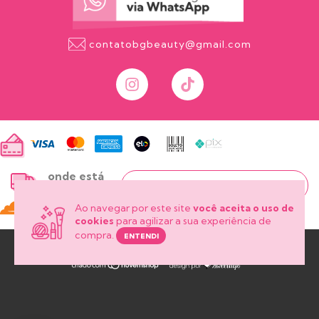
contatobgbeauty@gmail.com
onde está
meu pedido?
Ao navegar por este site
você aceita o uso de
cookies
para agilizar a sua experiência de
compra.
ENTENDI
Copyright Bg Beauty - 50939697000139 - 2026. Todos os direitos reservados.