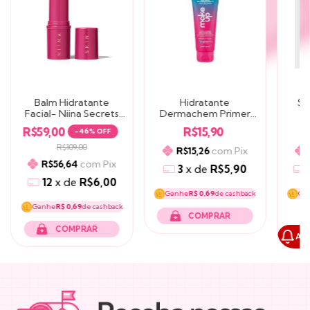
Balm Hidratante
Hidratante
Sé
Facial- Niina Secrets
Dermachem Primer
F
15g
Facial
R$59,00
R$15,90
-
46
% OFF
Anticraquelamento
Pré Maquiagem
R$109,00
com
Pix
R$15,26
com
Pix
R$56,64
3
x
de
R$5,90
12
x
de
R$6,00
Ganhe
R$ 0,69
de cashback
Ga
Ganhe
R$ 0,69
de cashback
Avi
NEWSLETTER