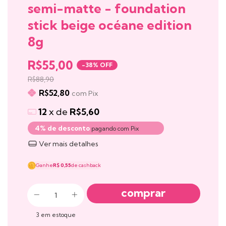
semi-matte - foundation
stick beige océane edition
8g
R$55,00
-
38
% OFF
R$88,90
R$52,80
com
Pix
12
x de
R$5,60
4% de desconto
pagando com Pix
Ver mais detalhes
Ganhe
R$ 0,55
de cashback
3
em estoque