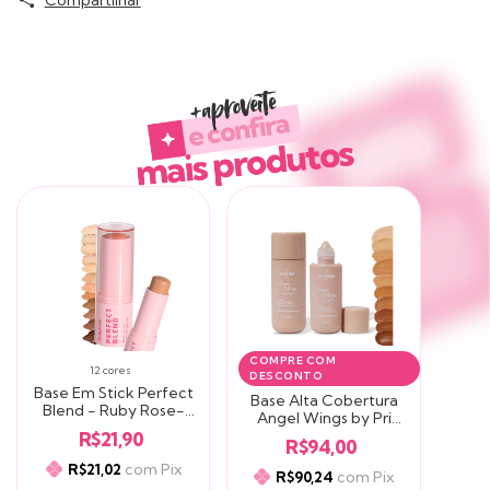
Produtos similares
COMPRE COM
12 cores
DESCONTO
11 cores
Base Em Stick Perfect
Base Alta Cobertura
Blend - Ruby Rose-
Angel Wings by Pri
Linha Rosa-
Lessa - Catharine Hill
R$21,90
R$94,00
com
Pix
R$21,02
com
Pix
R$90,24