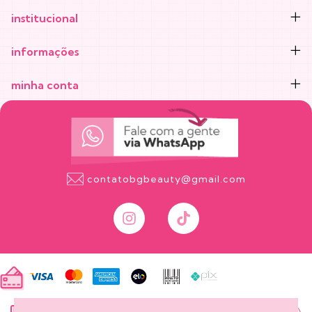
institucional
informações
minha conta
contatobgbeauty@gmail.com
onde está