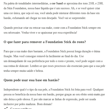
Na paleta de tonalidades intermediárias, a
cor Sand
se aproxima dos tons 210L e 230L
da Skin Foundation, nossa
base líquida
que é um sucesso. Ah, e se você quiser criar
uma cor única, que seja só sua, você ainda pode misturar diferentes tons da base em
bastão, esfumando até chegar no tom desejado. Você vai se surpreender.
Quando precisar criar ou retocar sua make, conte com a Foundation Stick sempre em
seu
nécessaire
. Venha viver e se apaixonar por essa experiência!
O que fazer para remover a Foundation Stick do rosto?
Para que a sua make dure bastante, a Foundation Stick possui longa duração e ótima
fixação. Mas você consegue removê-la facilmente ao final do dia. Use
um
demaquilante
de sua preferência por todo o rosto e pronto, você pode seguir com a
sua rotina de skincare. Lembre-se que esses processos são essenciais para que a sua pele
tenha sempre muita saúde e beleza.
Quem pode usar essa base em bastão?
Independente qual é o tipo da sua pele, a Foundation Stick foi feita para você. Qualquer
pessoa se beneficia da nossa base em bastão, porque graças ao seu efeito semi-matte,que
não deixa a pele oleosa. E por não marcar as linhas de expressão, pode ser usada
inclusive por peles maduras. Bom demais!
Compartilhar