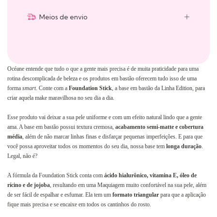
Meios de envio
Océane entende que tudo o que a gente mais precisa é de muita praticidade para uma
rotina descomplicada de beleza e os produtos em bastão oferecem tudo isso de uma
forma
smart
. Conte com a
Foundation Stick
, a base em bastão da
Linha Edition
, para
criar aquela make maravilhosa no seu dia a dia.
Esse produto vai deixar a sua pele uniforme e com um efeito natural lindo que a gente
ama. A base em bastão possui textura cremosa,
acabamento semi-matte e cobertura
média
, além de não marcar linhas finas e disfarçar pequenas imperfeições. E para que
você possa aproveitar todos os momentos do seu dia, nossa base tem
longa duração
.
Legal, não é?
A fórmula da Foundation Stick conta com
ácido hialurônico, vitamina E, óleo de
rícino e de jojoba
, resultando em uma
Maquiagem
muito confortável na sua pele, além
de ser fácil de espalhar e esfumar. Ela tem um
formato triangular
para que a aplicação
fique mais precisa e se encaixe em todos os cantinhos do rosto.