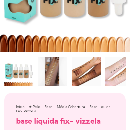
Início
.
★ Pele
.
Base
.
Média Cobertura
.
Base Líquida
Fix- Vizzela
base líquida fix- vizzela