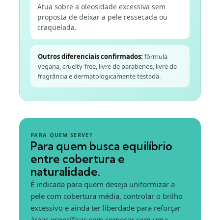
Atua sobre a oleosidade excessiva sem
proposta de deixar a pele ressecada ou
craquelada.
Outros diferenciais confirmados:
fórmula
vegana, cruelty-free, livre de parabenos, livre de
fragrância e dermatologicamente testada.
PARA QUEM SERVE?
Para quem busca equilíbrio
entre cobertura e
naturalidade.
É indicada para quem deseja uniformizar a
pele com cobertura média, controlar o brilho
excessivo e ainda ter liberdade para reforçar
áreas específicas sem começar com uma