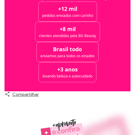
+12 mil
pedidos enviados com carinho
+8 mil
clientes atendidas pela BG Beauty
Brasil todo
enviamos para todos os estados
+3 anos
levando beleza e autocuidado
Compartilhar
Produtos similares