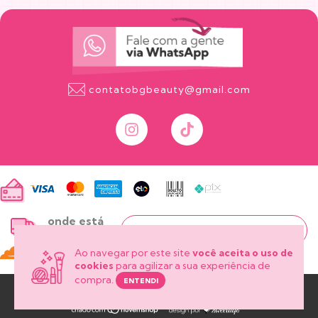
contatobgbeauty@gmail.com
onde está
meu pedido?
Ao navegar por este site
você aceita o uso de
cookies
para agilizar a sua experiência de
compra.
ENTENDI
Copyright Bg Beauty - 50939697000139 - 2026. Todos os direitos reservados.