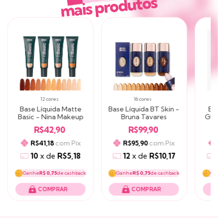
12 cores
16 cores
Base Líquida Matte
Base Líquida BT Skin -
Ba
Basic - Nina Makeup
Bruna Tavares
Glo
R$42,90
R$99,90
com
Pix
com
Pix
R$41,18
R$95,90
10
x
de
R$5,18
12
x
de
R$10,17
Ganhe
R$ 0,75
de cashback
Ganhe
R$ 0,75
de cashback
Ga
COMPRAR
COMPRAR