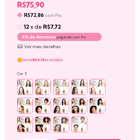
R$75,90
R$72,86
com
Pix
12
x de
R$7,72
4% de desconto
pagando com Pix
Ver mais detalhes
Ganhe
R$ 0,75
de cashback
Cor:
1