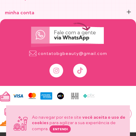
minha conta
contatobgbeauty@gmail.com
onde está
meu pedido?
Ao navegar por este site
você aceita o uso de
cookies
para agilizar a sua experiência de
compra.
ENTENDI