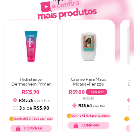
Hidratante
Creme Para Mãos
La
Dermachem Primer
Moana-Fenzza
Bu
Facial
Hi
R$15,90
R$9,00
-
43
% OFF
Anticraquelamento
Pré Maquiagem
R$15,90
com
Pix
R$15,26
R$8,64
com
Pix
3
x
de
R$5,90
Ganhe
R$ 0,42
de cashback
Ganhe
R$ 0,42
de cashback
Ga