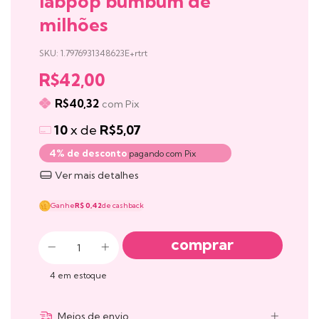
labpop bumbum de
milhões
SKU:
1.7976931348623E+rtrt
R$42,00
R$40,32
com
Pix
10
x de
R$5,07
4% de desconto
pagando com Pix
Ver mais detalhes
Ganhe
R$ 0,42
de cashback
4
em estoque
Meios de envio