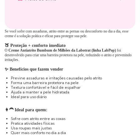
Se você sofre com assaduras, atrito entre as pernas ou desconforto no dia a dia, esse
creme é a solução prática e eficaz para proteger sua pele.
🍑 Proteção + conforto imediato
O
Creme Antiatrito Bumbum de Milhões da Labotrat (linha LabPop)
foi
desenvolvido para criar uma barreira protetora na pele, reduzindo o atrito e prevenindo
irritações.
✨ Benefícios que fazem vender
Previne assaduras e irritações causadas pelo atrito
Forma uma barreira protetora na pele
Textura confortável e fácil de espalhar
Ajuda a manter a pele hidratada
Ideal para uso diário
👩‍🦰 Ideal para quem:
Sofre com atrito entre as coxas
Pratica atividades físicas
Usa roupas mais justas
Quer mais conforto no dia a dia