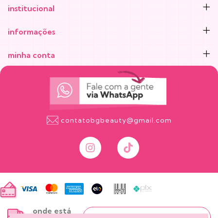
institucional
informações
minha conta
contatobgbeauty@gmail.com
onde está