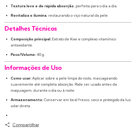
Textura leve e de rápida absorção
, perfeita para o dia a dia.
Revitaliza e ilumina
, restaurando o viço natural da pele.
Detalhes Técnicos
Composição principal:
Extrato de Kiwi e complexo vitamínico
antioxidante.
Peso/Volume:
40 g.
Informações de Uso
Como usar:
Aplicar sobre a pele limpa do rosto, massageando
suavemente até completa absorção. Pode ser usado antes da
maquiagem, durante o dia ou à noite.
Armazenamento:
Conservar em local fresco, seco e protegido da luz
solar direta.
Compartilhar