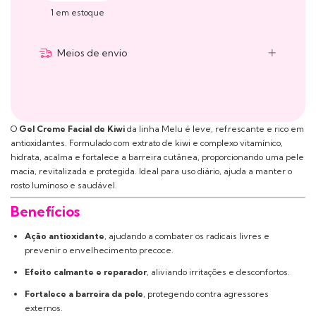
1
em estoque
Meios de envio
O
Gel Creme Facial de Kiwi
da linha Melu é leve, refrescante e rico em
antioxidantes. Formulado com extrato de kiwi e complexo vitamínico,
hidrata, acalma e fortalece a barreira cutânea, proporcionando uma pele
macia, revitalizada e protegida. Ideal para uso diário, ajuda a manter o
rosto luminoso e saudável.
Benefícios
Ação antioxidante
, ajudando a combater os radicais livres e
prevenir o envelhecimento precoce.
Efeito calmante e reparador
, aliviando irritações e desconfortos.
Fortalece a barreira da pele
, protegendo contra agressores
externos.