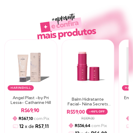
Produtos similares
HARINEHILL
HAR
Angel Plast -by Pri
Emul
Balm Hidratante
Lessa- Catharine Hill
Facial- Niina Secrets
15g
R$69,90
R$59,00
-
46
% OFF
com
Pix
R$67,10
R$109,00
com
Pix
R$56,64
12
x
de
R$7,11