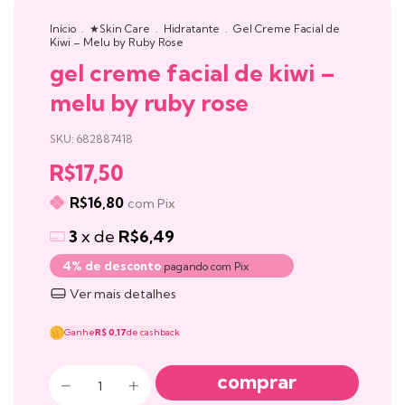
Início
.
★Skin Care
.
Hidratante
.
Gel Creme Facial de
Kiwi – Melu by Ruby Rose
gel creme facial de kiwi –
melu by ruby rose
SKU:
682887418
R$17,50
R$16,80
com
Pix
3
x de
R$6,49
4% de desconto
pagando com Pix
Ver mais detalhes
Ganhe
R$ 0,17
de cashback