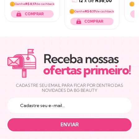
12
x
de
R$6,00
Ganhe
R$ 0,17
de cashback
Ga
Ganhe
R$ 0,17
de cashback
NEWSLETTER
CADASTRE SEU EMAIL PARA FICAR POR DENTRO DAS
NOVIDADES DA BG BEAUTY