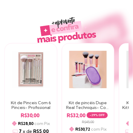
Produtos similares
Kit de Pinceis Com 6
Kit de pincéis Dupe
Kit
Pinceis- Profissional
Real Techniquis- Com
Kitty
Estojinho
I
R$30,00
R$32,00
-
29
% OFF
R$45,00
com
Pix
R$28,80
com
Pix
R$30,72
7
x
de
R$5,00