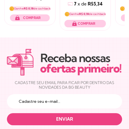
7
x
de
R$5,34
Ganhe
R$ 0,18
de cashback
Ga
Ganhe
R$ 0,18
de cashback
COMPRAR
NEWSLETTER
CADASTRE SEU EMAIL PARA FICAR POR DENTRO DAS
NOVIDADES DA BG BEAUTY