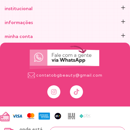
institucional
informações
minha conta
contatobgbeauty@gmail.com
onde está