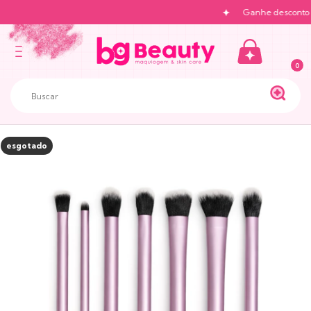
Ganhe desconto na
0
esgotado