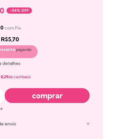
90
-
54
% OFF
70
com
Pix
e
R$5,70
esconto
pagando
s detalhes
 0,29
de cashback
ue
de envio