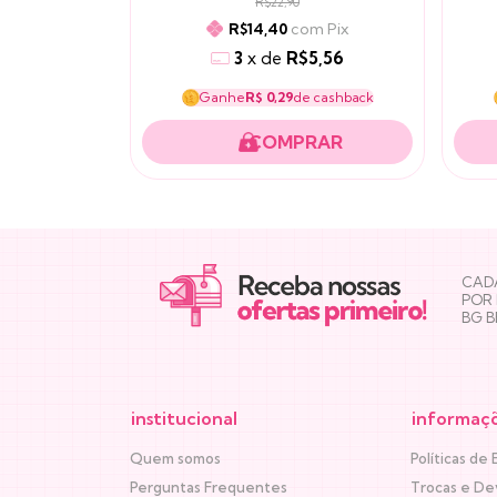
R$22,90
com
Pix
R$14,40
3
x
de
R$5,56
Ganhe
R$ 0,29
de cashback
NEWSLETTER
CADA
POR
BG 
institucional
informaç
Quem somos
Políticas de 
Perguntas Frequentes
Trocas e De