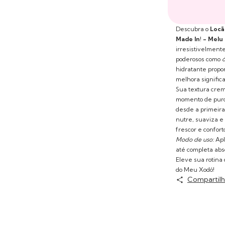
Descubra o
Locã
Made In! - Mel
irresistivelmen
poderosos como
ó
hidratante propo
melhora significa
Sua textura crem
momento de puro 
desde a primeira 
nutre, suaviza e
frescor e conforto
Modo de uso:
Apl
até completa abs
Eleve sua rotina
do Meu Xodó!
Compartilh