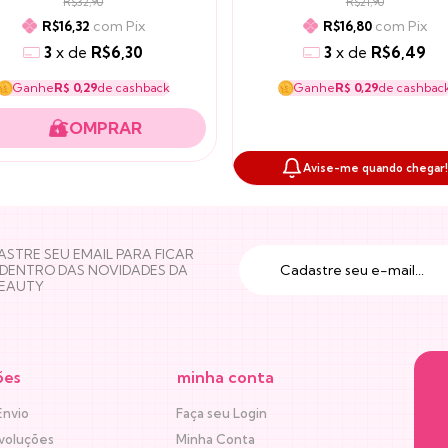
R$32,90
R$21,90
com
Pix
com
Pix
R$16,32
R$16,80
3
x
de
R$6,30
3
x
de
R$6,49
Ganhe
R$ 0,29
de cashback
Ganhe
R$ 0,29
de cashbac
Avise-me quando chegar
STRE SEU EMAIL PARA FICAR
 DENTRO DAS NOVIDADES DA
BEAUTY
ões
minha conta
Envio
Faça seu Login
voluções
Minha Conta