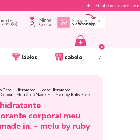
Ganhe desconto na primeira 
Minha
 muito
vinda(o)!
Conta
0
lábios
cabelo
acessórios
n Care
.
Hidratante
.
Locão Hidratante
 Corporal Meu Xodó Made In! - Melu by Ruby Rose
 hidratante
orante corporal meu
made in! - melu by ruby