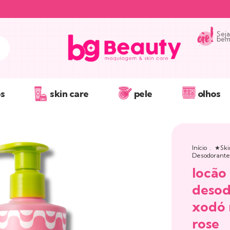
Seja
bem 
s
skin care
pele
olhos
Início
.
★Ski
Desodorante
locão
desod
xodó 
rose