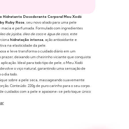
o Hidratante Desodorante Corporal Meu Xodó
u by Ruby Rose
, seu novo aliado para uma pele
te macia e perfumada. Formulado com ingredientes
leo de jojoba
,
óleo de coco
e
água de coco
, este
rciona
hidratação intensa
, ação antioxidante e
tiva na elasticidade da pele.
osa e leve transforma o cuidado diário em um
prazer, deixando um cheirinho viciante que conquista
aplicação. Ideal para todo tipo de pele, o Meu Xodó
 devolve o viço natural, garantindo uma sensação de
 o dia todo.
ique sobre a pele seca, massageando suavemente
orção. Conteúdo: 220g de puro carinho para o seu corpo.
 de cuidados com a pele e apaixone-se pelo toque único
ar