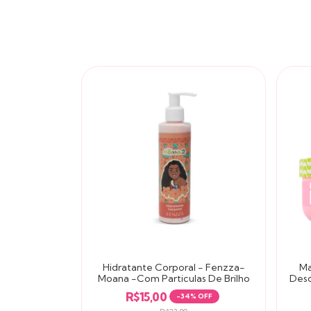
Hidratante Corporal - Fenzza-
Ma
Moana -Com Particulas De Brilho
Deso
R$15,00
-
34
% OFF