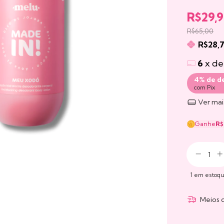
R$29,
R$65,00
R$28,
6
x d
4% de d
com Pix
Ver mai
Ganhe
R$
1
em estoq
Meios 