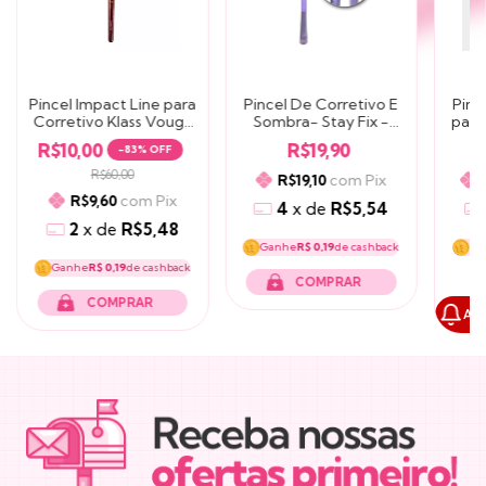
Pincel Impact Line para
Pincel De Corretivo E
Pinc
Corretivo Klass Vough
Sombra- Stay Fix -
para
(IP-04)
Ruby Rose
R$10,00
R$19,90
-
83
% OFF
R$60,00
com
Pix
R$19,10
com
Pix
R$9,60
4
x
de
R$5,54
2
x
de
R$5,48
Ganhe
R$ 0,19
de cashback
Ga
Ganhe
R$ 0,19
de cashback
Avi
NEWSLETTER