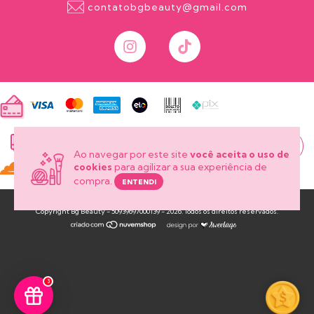
contatobgbeauty@gmail.com
onde está
meu pedido?
Ao navegar por este site
você aceita o uso de
cookies
para agilizar a sua experiência de
compra.
ENTENDI
Copyright Bg Beauty - 50939697000139 - 2026. Todos os direitos reservados.
3