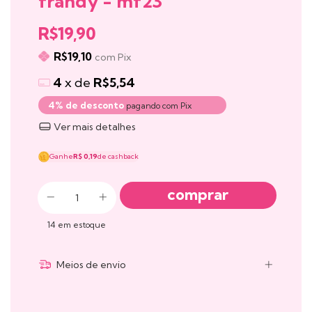
frandy - mf23
R$19,90
R$19,10
com
Pix
4
x de
R$5,54
4% de desconto
pagando com Pix
Ver mais detalhes
Ganhe
R$ 0,19
de cashback
14
em estoque
Meios de envio