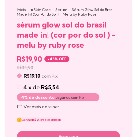
Início
.
★Skin Care
.
Sérum
.
Sérum Glow Sol do Brasil
Made In! (Cor Por do Sol ) - Melu by Ruby Rose
sérum glow sol do brasil
made in! (cor por do sol ) -
melu by ruby rose
R$19,90
-
43
% OFF
R$34,90
R$19,10
com
Pix
4
x de
R$5,54
4% de desconto
pagando com Pix
Ver mais detalhes
Ganhe
R$ 0,19
de cashback