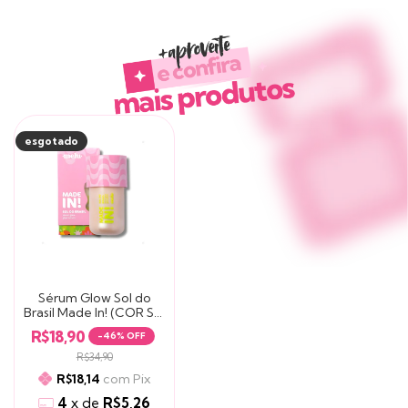
Produtos similares
esgotado
Sérum Glow Sol do
Brasil Made In! (COR Sol
da Manhã) - Melu by
R$18,90
-
46
% OFF
Ruby Rose
R$34,90
com
Pix
R$18,14
4
x
de
R$5,26