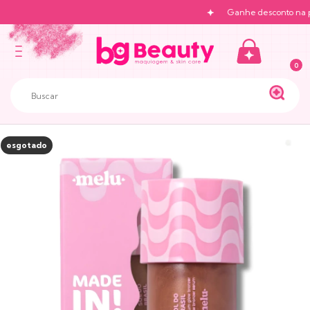
Ganhe desconto na pri
0
esgotado