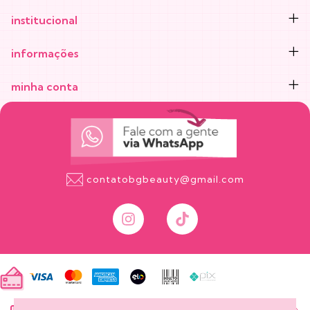
institucional
informações
minha conta
contatobgbeauty@gmail.com
onde está