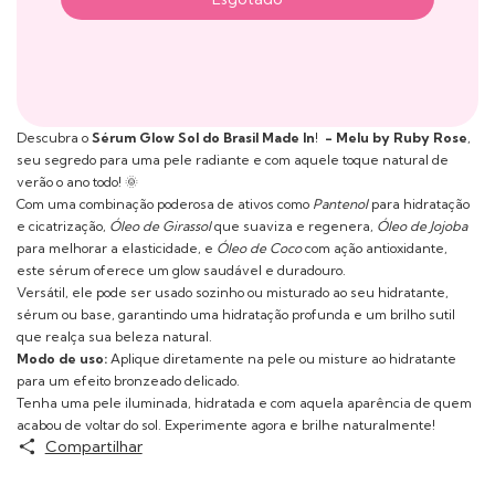
Descubra o
Sérum Glow Sol do Brasil Made In! - Melu by Ruby Rose
,
seu segredo para uma pele radiante e com aquele toque natural de
verão o ano todo! 🌞
Com uma combinação poderosa de ativos como
Pantenol
para hidratação
e cicatrização,
Óleo de Girassol
que suaviza e regenera,
Óleo de Jojoba
para melhorar a elasticidade, e
Óleo de Coco
com ação antioxidante,
este sérum oferece um glow saudável e duradouro.
Versátil, ele pode ser usado sozinho ou misturado ao seu hidratante,
sérum ou base, garantindo uma hidratação profunda e um brilho sutil
que realça sua beleza natural.
Modo de uso:
Aplique diretamente na pele ou misture ao hidratante
para um efeito bronzeado delicado.
Tenha uma pele iluminada, hidratada e com aquela aparência de quem
acabou de voltar do sol. Experimente agora e brilhe naturalmente!
Compartilhar