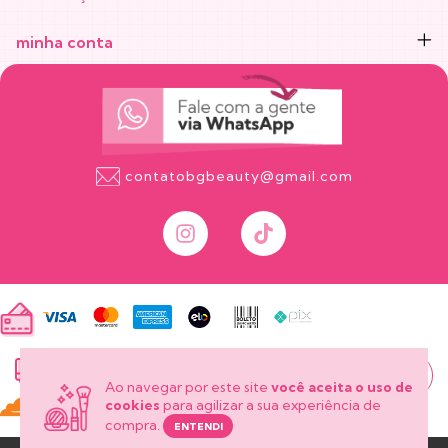
minha conta
contatobgbeauty@gmail.com
onde está
meu pedido?
Ao navegar por este site
você aceita o uso de
cookies
para agilizar a sua experiência de
compra.
ENTENDI