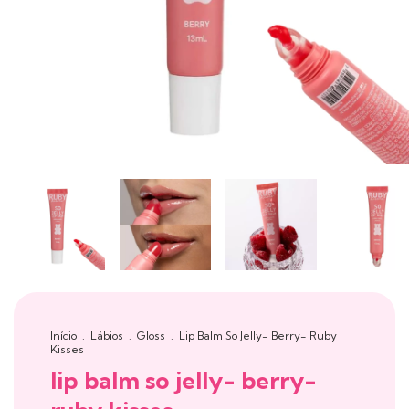
Início
.
Lábios
.
Gloss
.
Lip Balm So Jelly- Berry- Ruby
Kisses
lip balm so jelly- berry-