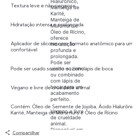
Hialurônico,
Textura leve e não pegajosa
Manteiga de
Karité,
Manteiga de
Hidratação intensa e prolongada
Murumuru e
Óleo de Rícino,
oferece
Aplicador de silicone com formato anatômico para uma a
hidratação
confortável
profunda e
prolongada.
Pode ser
usado sozinho
Pode ser usado sozinho ou com lápis de boca.
ou combinado
com lápis de
boca para um
Vegano e livre de crueldade animal
acabamento
perfeito.
Contém: Óleo de Semente de Jojoba, Ácido Hialurônico
Vegano e livre
Karité, Manteiga de Murumuru e Óleo de Rícino
de crueldade
animal.
Disponível em
Disponível em 5 cores e 5 fragrâncias: Baunilha, Frutas 
Compartilhar
5 cores e 5