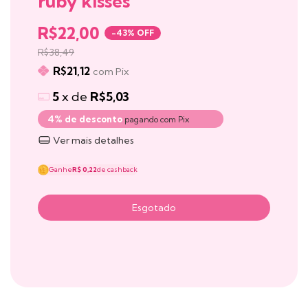
ruby kisses
R$22,00
-
43
% OFF
R$38,49
R$21,12
com
Pix
5
x de
R$5,03
4% de desconto
pagando com Pix
Ver mais detalhes
Ganhe
R$ 0,22
de cashback