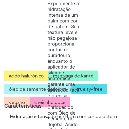
Experimente a
hidratação
intensa de um
balm com cor
de batom. Sua
textura leve e
não pegajosa
proporciona
conforto
duradouro,
enquanto o
aplicador de
silicone
ácido hialurônico
manteiga de karité
anatômico
garante uma
óleo de semente de jojoba
cruelty-free
aplicação fácil
e precisa.
vegano
cheirinho doce
Características
Enriquecido
com Óleo de
Hidratação intensa de um Balm com cor de batom.
Semente de
Jojoba, Ácido