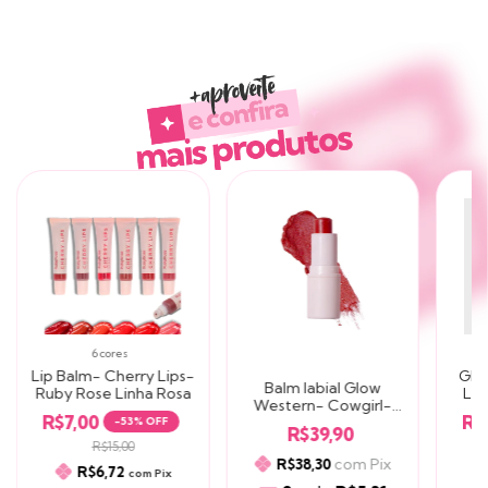
Café e Cookie de Chocolate
fragrâncias
irresistíveis:
Baunilha,
Frutas
Produtos similares
Vermelhas,
Cereja, Café e
Cookie de
Chocolate.
6 cores
Lip Balm- Cherry Lips-
Glo
Balm labial Glow
Ruby Rose Linha Rosa
Lab
Western- Cowgirl-
R$7,00
R$
Nina Makeup
-
53
% OFF
R$39,90
R$15,00
com
Pix
R$38,30
R$6,72
com
Pix