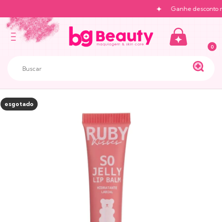
Ganhe desconto na 
0
esgotado