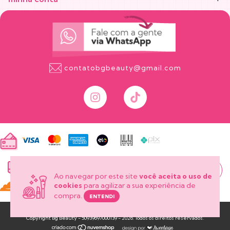
contatobgbeauty@gmail.com
onde está
meu pedido?
Ao navegar por este site
você aceita o uso de
cookies
para agilizar a sua experiência de
compra.
ENTENDI
Copyright Bg Beauty - 50939697000139 - 2026. Todos os direitos reservados.