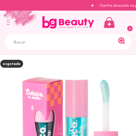
Ganhe desconto na prim
0
esgotado