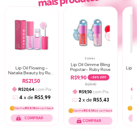
2 cores
Lip Oil Gimme Bling
Lip Oil Flowing -
Lip 
Popstar- Ruby Rose
Natalia Beauty by Ruby
R$9,90
Rose
-
50
% OFF
R$21,50
R$19,90
com
Pix
R$20,64
com
Pix
R$9,50
4
x
de
R$5,99
2
x
de
R$5,43
Ganhe
R$ 0,10
de cashback
Ga
Ganhe
R$ 0,10
de cashback
COMPRAR