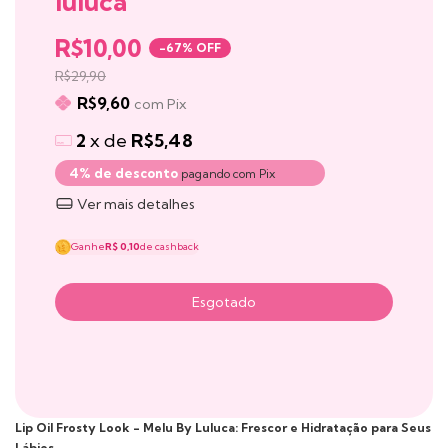
luluca
R$10,00
-
67
% OFF
R$29,90
R$9,60
com
Pix
2
x de
R$5,48
4% de desconto
pagando com Pix
Ver mais detalhes
Ganhe
R$ 0,10
de cashback
Lip Oil Frosty Look - Melu By Luluca: Frescor e Hidratação para Seus
Lábios