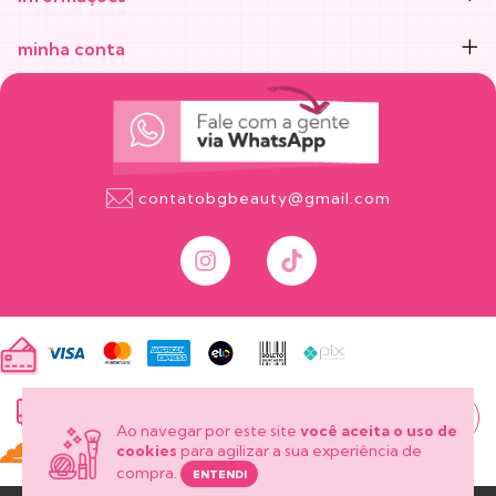
minha conta
contatobgbeauty@gmail.com
onde está
meu pedido?
Ao navegar por este site
você aceita o uso de
cookies
para agilizar a sua experiência de
compra.
ENTENDI