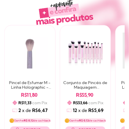
Produtos similares
Pincel de Esfumar M -
Conjunto de Pincéis de
Pin
Linha Holographic -
Maquiagem
Lin
HOE2 - Ruby Rose
Profissional- Dupe Real
HO
R$11,80
R$55,90
Techniques com Cabo
Transparente | Cerdas
com
Pix
com
Pix
R$11,33
R$53,66
Macias para Base, Pó e
2
x
de
R$6,47
Sombra | 16 Peças
12
x
de
R$5,69
Ganhe
R$ 0,12
de cashback
Ganhe
R$ 0,12
de cashback
Ga