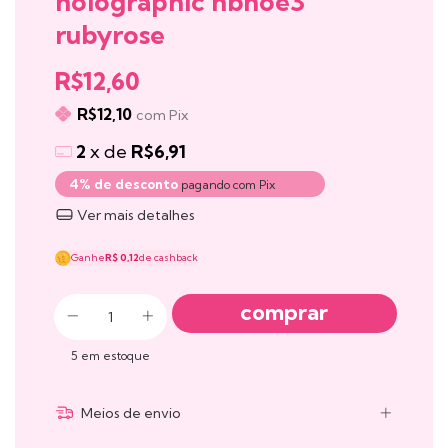
holographic hbhoe3
rubyrose
R$12,60
R$12,10
com
Pix
2
x de
R$6,91
4% de desconto
pagando com Pix
Ver mais detalhes
Ganhe
R$ 0,12
de cashback
5
em estoque
Meios de envio